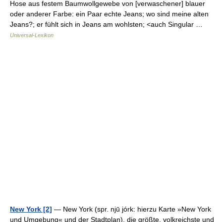
Hose aus festem Baumwollgewebe von [verwaschener] blauer
oder anderer Farbe: ein Paar echte Jeans; wo sind meine alten
Jeans?; er fühlt sich in Jeans am wohlsten; <auch Singular …
Universal-Lexikon
New York [2]
— New York (spr. njū jórk: hierzu Karte »New York
und Umgebung« und der Stadtplan), die größte, volkreichste und