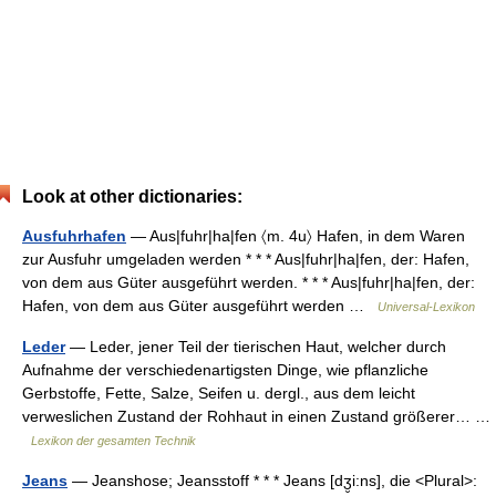
Look at other dictionaries:
Ausfuhrhafen
— Aus|fuhr|ha|fen 〈m. 4u〉 Hafen, in dem Waren
zur Ausfuhr umgeladen werden * * * Aus|fuhr|ha|fen, der: Hafen,
von dem aus Güter ausgeführt werden. * * * Aus|fuhr|ha|fen, der:
Hafen, von dem aus Güter ausgeführt werden …
Universal-Lexikon
Leder
— Leder, jener Teil der tierischen Haut, welcher durch
Aufnahme der verschiedenartigsten Dinge, wie pflanzliche
Gerbstoffe, Fette, Salze, Seifen u. dergl., aus dem leicht
verweslichen Zustand der Rohhaut in einen Zustand größerer… …
Lexikon der gesamten Technik
Jeans
— Jeanshose; Jeansstoff * * * Jeans [dʒ̮i:ns], die <Plural>: