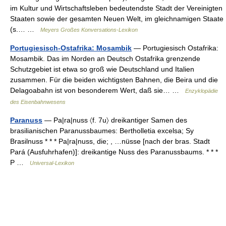
im Kultur und Wirtschaftsleben bedeutendste Stadt der Vereinigten
Staaten sowie der gesamten Neuen Welt, im gleichnamigen Staate
(s.… …
Meyers Großes Konversations-Lexikon
Portugiesisch-Ostafrika: Mosambik
— Portugiesisch Ostafrika:
Mosambik. Das im Norden an Deutsch Ostafrika grenzende
Schutzgebiet ist etwa so groß wie Deutschland und Italien
zusammen. Für die beiden wichtigsten Bahnen, die Beira und die
Delagoabahn ist von besonderem Wert, daß sie… …
Enzyklopädie
des Eisenbahnwesens
Paranuss
— Pa|ra|nuss 〈f. 7u〉 dreikantiger Samen des
brasilianischen Paranussbaumes: Bertholletia excelsa; Sy
Brasilnuss * * * Pa|ra|nuss, die; , …nüsse [nach der bras. Stadt
Pará (Ausfuhrhafen)]: dreikantige Nuss des Paranussbaums. * * *
P …
Universal-Lexikon